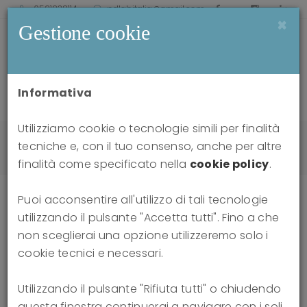
0521238114
pdlabitalia@gmail.com
×
Gestione cookie
Informativa
Utilizziamo cookie o tecnologie simili per finalità
Home
news
tecniche e, con il tuo consenso, anche per altre
Reportage 9th ISTFP Biennial Conference in Vienna
finalità come specificato nella
cookie policy
.
Puoi acconsentire all'utilizzo di tali tecnologie
utilizzando il pulsante "Accetta tutti". Fino a che
Reportage 9th ISTFP Biennial
non sceglierai una opzione utilizzeremo solo i
cookie tecnici e necessari.
Conference in Vienna
Utilizzando il pulsante "Rifiuta tutti" o chiudendo
07-07-2026
questa finestra continuerai a navigare con i soli