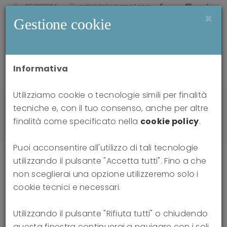
0521238114
pdlabitalia@gmail.com
×
Gestione cookie
Informativa
Utilizziamo cookie o tecnologie simili per finalità
Home
news
tecniche e, con il tuo consenso, anche per altre
New York City: 4th Biennial ISTFP Conference,
finalità come specificato nella
cookie policy
.
October, 2016
Puoi acconsentire all'utilizzo di tali tecnologie
utilizzando il pulsante "Accetta tutti". Fino a che
non sceglierai una opzione utilizzeremo solo i
New York City: 4th Biennial ISTFP
cookie tecnici e necessari.
Conference, October, 2016
Utilizzando il pulsante "Rifiuta tutti" o chiudendo
questa finestra continuerai a navigare con i soli