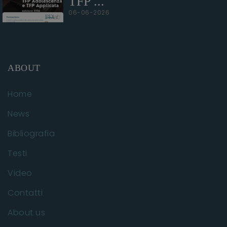
TFP ...
06-06-2026
ABOUT
Home
News
Bibliografia
Testi
Video
Contatti
About us