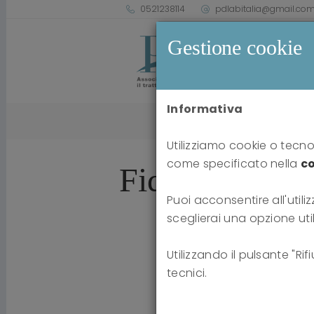
0521238114
pdlabitalia@gmail.co
Gestione cookie
Informativa
Home
new
Utilizziamo cookie o tecnol
come specificato nella
co
Fiducia e inter
Puoi acconsentire all'utiliz
sceglierai una opzione uti
Utilizzando il pulsante "Ri
tecnici.