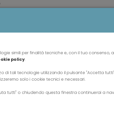
m
HOME
PROFESSIONISTI
PUBBLICO
SU DI N
s
Fiducia e interpretazioni di transfert nella personali
ogie simili per finalità tecniche e, con il tuo consenso, a
okie policy
.
pretazioni di transfert n
zo di tali tecnologie utilizzando il pulsante "Accetta tutt
borderline
lizzeremo solo i cookie tecnici e necessari.
fiuta tutti" o chiudendo questa finestra continuerai a nav
27-12-2021