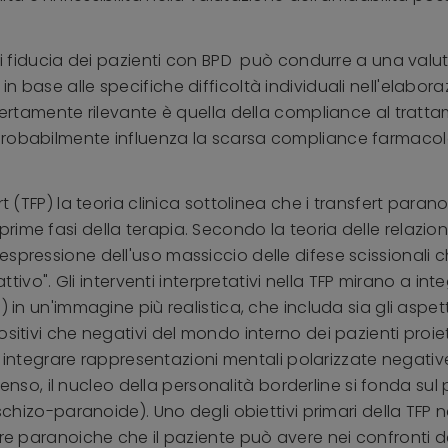
di fiducia dei pazienti con BPD può condurre a una valutaz
 base alle specifiche difficoltà individuali nell'elaboraz
 certamente rilevante è quella della compliance al tratt
robabilmente influenza la scarsa compliance farmacolog
rt (TFP) la teoria clinica sottolinea che i transfert para
ime fasi della terapia. Secondo la teoria delle relazion
spressione dell'uso massiccio delle difese scissionali 
cattivo". Gli interventi interpretativi nella TFP mirano a i
in un'immagine più realistica, che includa sia gli aspetti p
sitivi che negativi del mondo interno dei pazienti proiet
a a integrare rappresentazioni mentali polarizzate negativ
 senso, il nucleo della personalità borderline si fonda sul 
schizo-paranoide). Uno degli obiettivi primari della TFP n
ure paranoiche che il paziente può avere nei confronti d