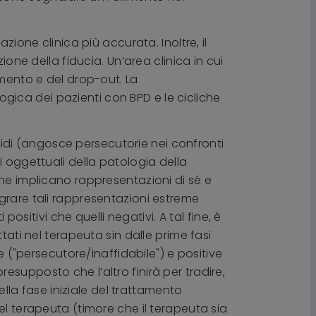
ione clinica più accurata. Inoltre, il
ione della fiducia. Un’area clinica in cui
amento e del drop-out. La
ica dei pazienti con BPD e le cicliche
noidi (angosce persecutorie nei confronti
i oggettuali della patologia della
che implicano rappresentazioni di sé e
ntegrare tali rappresentazioni estreme
ositivi che quelli negativi. A tal fine, è
tati nel terapeuta sin dalle prime fasi
e ("persecutore/inaffidabile") e positive
presupposto che l’altro finirà per tradire,
ella fase iniziale del trattamento
el terapeuta (timore che il terapeuta sia