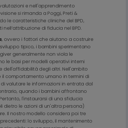
e valutazioni e nell'apprendimento
revisione si rimanda a Poggi, Preti &
o le caratteristiche cliniche del BPD,
nell’attribuzione di fiducia nel BPD.
a
, ovvero i fattori che aiutano a costruire
lo sviluppo tipico, i bambini sperimentano
egiver generalmente non viola le
 le basi per modelli operativi interni
ell'affidabilità degli altri. Nell'ambito
re il comportamento umano in termini di
 di valutare le informazioni in entrata dal
contrario, quando i bambini affrontano
rtanto, l'instaurarsi di una sfiducia
li dietro le azioni di un'altra persona)
re. Il nostro modello considera poi tre
 precedenti: lo sviluppo, il mantenimento