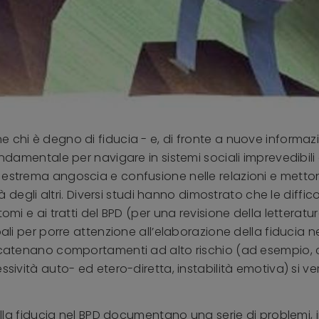
chi è degno di fiducia - e, di fronte a nuove informazioni
ondamentale per navigare in sistemi sociali imprevedibili 
o estrema angoscia e confusione nelle relazioni e mett
ità degli altri. Diversi studi hanno dimostrato che le diff
tomi e ai tratti del BPD (per una revisione della letterat
ali per porre attenzione all’elaborazione della fiducia ne
o scatenano comportamenti ad alto rischio (ad esempio,
ssività auto- ed etero-diretta, instabilità emotiva) si v
i alla fiducia nel BPD documentano una serie di problemi