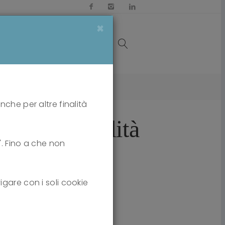
×
OI
MEDIA
CONTATTI
tà borderline
nche per altre finalità
ella personalità
i". Fino a che non
igare con i soli cookie