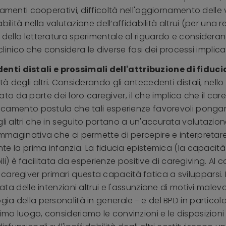
ortamenti cooperativi, difficoltà nell'aggiornamento dell
tabilità nella valutazione dell’affidabilità altrui (per una 
 della letteratura sperimentale al riguardo e considerand
ico che considera le diverse fasi dei processi implicati 
nti distali e prossimali dell'attribuzione di fiduci
ità degli altri. Considerando gli antecedenti distali, nel
o da parte dei loro caregiver, il che implica che il car
taccamento postula che tali esperienze favorevoli pongano
i altri che in seguito portano a un'accurata valutazione d
e immaginativa che ci permette di percepire e interpreta
ante la prima infanzia. La fiducia epistemica (la capacità
) è facilitata da esperienze positive di caregiving. Al 
aregiver primari questa capacità fatica a svilupparsi. Pe
ata delle intenzioni altrui e l'assunzione di motivi malevo
gia della personalità in generale - e del BPD in particola
rimo luogo, consideriamo le convinzioni e le disposizioni