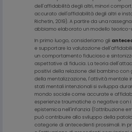
dell'affidabilità degli altri, minori comp
accurato dell'affidabilità degli altri e ins
Richetin, 2019). A partire da una rassegna
abbiamo elaborato un modello teorico-clin
In primo luogo, consideriamo gli
antecede
e supportare la valutazione dell'affidabil
un comportamento fiducioso e sintonizzat
aspettative di fiducia. La teoria dell'at
positivi della relazione del bambino con gl
della mentalizzazione, l'attività mental
stati mentali intenzionali si sviluppa dur
mondo sociale come accurate e affidabili
esperienze traumatiche o negative con i c
epistemica nell'infanzia (l'attribuzione err
può contribuire allo sviluppo della patolo
categorie di antecedenti prossimali. In p