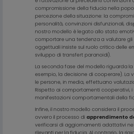
e l'attivazione di precedenti convinzioni d
compromissione della fiducia nella popo
percezione della situazione: la compromiss
personalità, convinzioni disfunzionali, di
nostro modello è legato allo stato emotiv
comportare una tendenza a valutare gli al
oggettuali insiste sul ruolo critico delle
sviluppo di transfert paranoidi).
La seconda fase del modello riguarda la
esempio, la decisione di cooperare). La val
le persone, in media, effettuano valutazioni
Rispetto ai comportamenti cooperativi, i 
manifestazioni comportamentali della fid
Infine, il nostro modello considera il pro
ovvero il processo di
apprendimento de
verificarsi di aggiornamenti adattativi nel
rilevanti per la fiducia. Al contrario, la ri