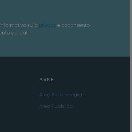
informativa sulla
privacy
e acconsento
ento dei dati.
AREE
Area Professionista
Area Pubblico