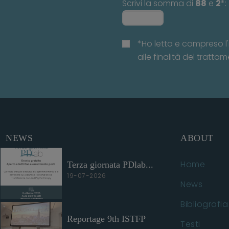
Scrivi la somma di
88
e
2
*:
*Ho letto e compreso l'
alle finalità del trattam
NEWS
ABOUT
Home
Terza giornata PDlab...
19-07-2026
News
Bibliografia
Reportage 9th ISTFP
Testi