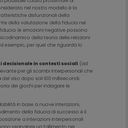
una plausibile causa prossimale di
nsiderato nel nostro modello è la
tteristiche disfunzionali della
nte della valutazione della fiducia nel
i fiducia: le emozioni negative possono
icodinamico della teoria delle relazioni
 (ad esempio, per quel che riguarda lo
i decisionale in contesti sociali
(ad
rilevante per gli scambi interpersonali che
a del viso dopo soli 100 millisecondi.
oria dei giochi per indagare le
dabilità in base a nuove interazioni,
dimento della fiducia di successo è il
sposizione a interazioni interpersonali
 possono segnalare un fallimento nei