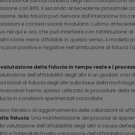
isfunzionali sull'inaffidabilità degli altri costituiscono 
lazione con BPD. Il secondo antecedente prossimale co
ione della fiducia può derivare dall'interazione tra cara
sposizioni e contesti sociali modulanti. L'ultimo antecede
o nel qui e ora, che può interferire con l’attribuzione d
tri come meno affidabili. In questo senso, il modello ps
 emozioni positive e negative nell’attribuzione di fiducia
valutazione della fiducia in tempo reale e i process
utazione dell'affidabilità degli altri è un giudizio così 
 iniziali di fiducia degli altri sulla base della morfologi
ricercatori hanno spesso utilizzato le procedure della te
ucia in condizioni sperimentali controllate
cesso iterativo di aggiornamento delle valutazioni di affi
lla fiducia
. Una manifestazione dei processi di appren
la valutazione dell'affidabilità degli altri a causa dell'e
gidità e l'inflessibilità nella valutazione dell'affidabilità