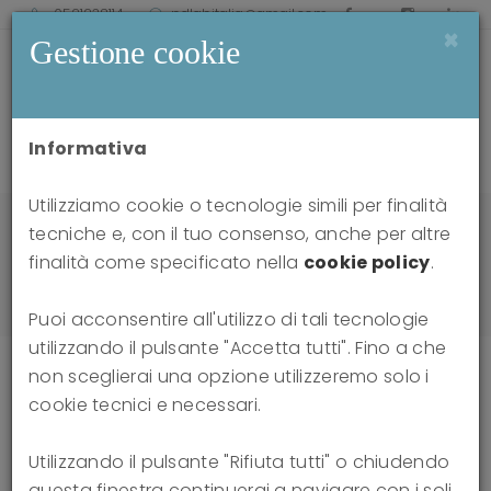
0521238114
pdlabitalia@gmail.com
×
Gestione cookie
Informativa
Utilizziamo cookie o tecnologie simili per finalità
Home
news
tecniche e, con il tuo consenso, anche per altre
DSM-5 Level of Personality Functioning:
finalità come specificato nella
cookie policy
.
Refocusing Personality Disorder on What It Means
to Be Human
Puoi acconsentire all'utilizzo di tali tecnologie
utilizzando il pulsante "Accetta tutti". Fino a che
non sceglierai una opzione utilizzeremo solo i
cookie tecnici e necessari.
DSM-5 Level of Personality
Utilizzando il pulsante "Rifiuta tutti" o chiudendo
Functioning: Refocusing
questa finestra continuerai a navigare con i soli