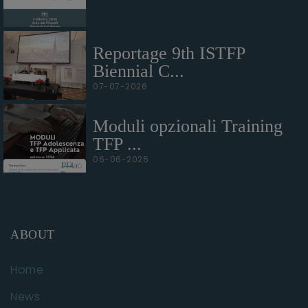
Reportage 9th ISTFP
Biennial C...
07-07-2026
Moduli opzionali Training
TFP ...
06-06-2026
ABOUT
Home
News