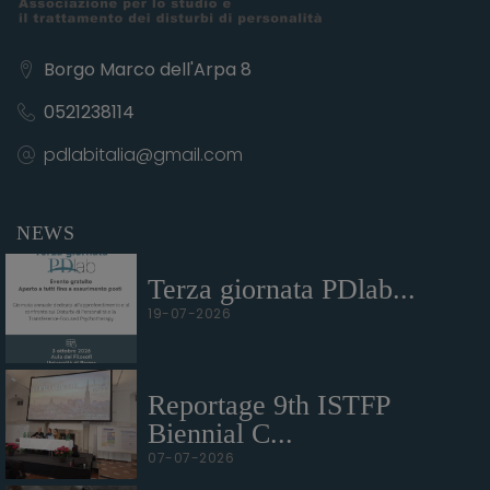
Borgo Marco dell'Arpa 8
0521238114
pdlabitalia@gmail.com
NEWS
Terza giornata PDlab...
19-07-2026
Reportage 9th ISTFP
Biennial C...
07-07-2026