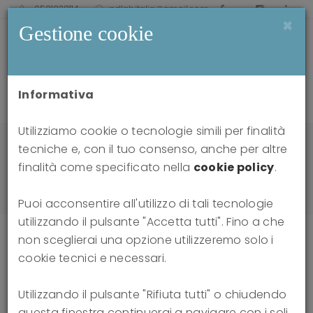
0521238114
pdlabitalia@gmail.com
×
Gestione cookie
Informativa
Utilizziamo cookie o tecnologie simili per finalità
Home
news
tecniche e, con il tuo consenso, anche per altre
Differential neural response to psychoanalytic
finalità come specificato nella
cookie policy
.
intervention techniques during structural
interviewing: A single-case analysis using EEG
Puoi acconsentire all'utilizzo di tali tecnologie
utilizzando il pulsante "Accetta tutti". Fino a che
non sceglierai una opzione utilizzeremo solo i
cookie tecnici e necessari.
Differential neural response to
Utilizzando il pulsante "Rifiuta tutti" o chiudendo
psychoanalytic intervention
questa finestra continuerai a navigare con i soli