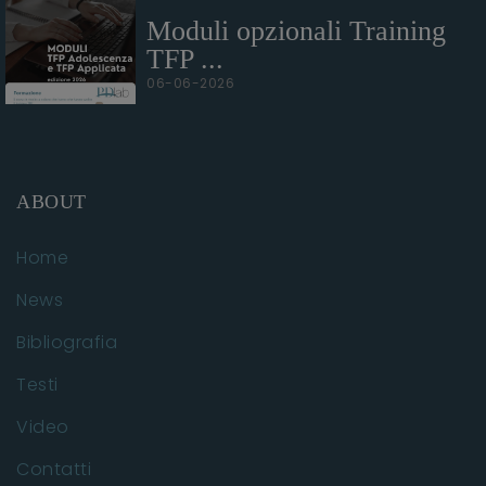
Moduli opzionali Training
TFP ...
06-06-2026
ABOUT
Home
News
Bibliografia
Testi
Video
Contatti