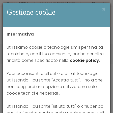
0521238114
pdlabitalia@gmail.com
×
Gestione cookie
Informativa
Utilizziamo cookie o tecnologie simili per finalità
Home
news
tecniche e, con il tuo consenso, anche per altre
Corso di alta formazione - Training TFP 2022
finalità come specificato nella
cookie policy
.
Puoi acconsentire all'utilizzo di tali tecnologie
utilizzando il pulsante "Accetta tutti". Fino a che
Corso di alta formazione - Training
non sceglierai una opzione utilizzeremo solo i
cookie tecnici e necessari.
TFP 2022
Utilizzando il pulsante "Rifiuta tutti" o chiudendo
01-01-2022
questa finestra continuerai a navigare con i soli