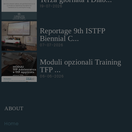
19-07-2026
Reportage 9th ISTFP
Biennial C...
07-07-2026
Moduli opzionali Training
TFP ...
06-06-2026
ABOUT
Home