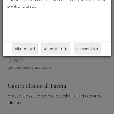
cookie tecnici.
Sede legale Pdlab
INDIRIZZO LEGALE
Borgo Marco dell'Arpa 8
RECAPITO TELEFONICO
0521238114
Rifiuta tutti
Accetta tutti
Personalizza
EMAIL
pdlabitalia@gmail.com
Centro clinico di Parma
presso Dazzi Cassani Cazzolla - PDlab centro
clinico