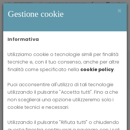
0521238114
pdlabitalia@gmail.com
×
Gestione cookie
Informativa
Utilizziamo cookie o tecnologie simili per finalità
Home
video
tecniche e, con il tuo consenso, anche per altre
Le differenze tra la TFP e un approccio
finalità come specificato nella
cookie policy
.
psicoanalitico tradizionale ai Disturbi di
Personalità
Puoi acconsentire all'utilizzo di tali tecnologie
utilizzando il pulsante "Accetta tutti". Fino a che
non sceglierai una opzione utilizzeremo solo i
cookie tecnici e necessari.
Le differenze tra la TFP e un
Utilizzando il pulsante "Rifiuta tutti" o chiudendo
approccio psicoanalitico
questa finestra continuerai a navigare con i soli